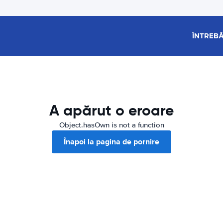
ÎNTREBĂ
A apărut o eroare
Object.hasOwn is not a function
Înapoi la pagina de pornire