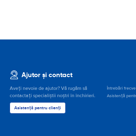
Ajutor și contact
Aveți nevoie de ajutor? Vă rugăm să
Întrebări frecv
contactați specialiștii noștri în închirieri.
Asistență pentr
Asistență pentru clienți