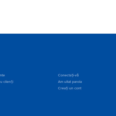
ente
Conectați-vă
u clienți
Am uitat parola
Creați un cont