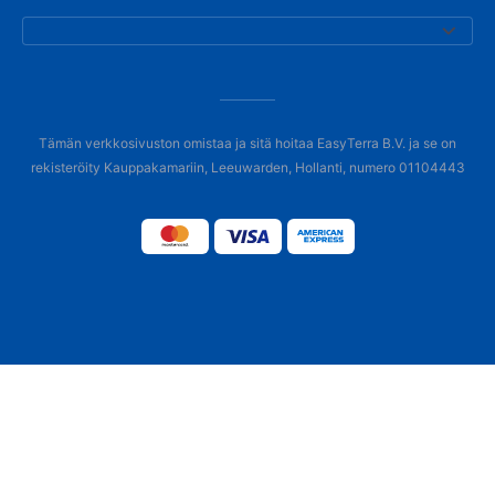
Tämän verkkosivuston omistaa ja sitä hoitaa EasyTerra B.V. ja se on
rekisteröity Kauppakamariin, Leeuwarden, Hollanti, numero 01104443