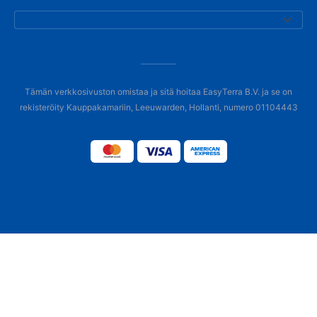
Tämän verkkosivuston omistaa ja sitä hoitaa EasyTerra B.V. ja se on
rekisteröity Kauppakamariin, Leeuwarden, Hollanti, numero 01104443