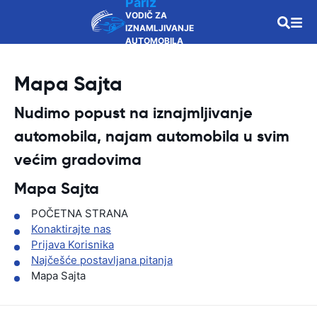
Pariz
VODIČ ZA
IZNAMLJIVANJE
AUTOMOBILA
Mapa Sajta
Nudimo popust na iznajmljivanje
automobila, najam automobila u svim
većim gradovima
Mapa Sajta
POČETNA STRANA
Konaktirajte nas
Prijava Korisnika
Najčešće postavljana pitanja
Mapa Sajta