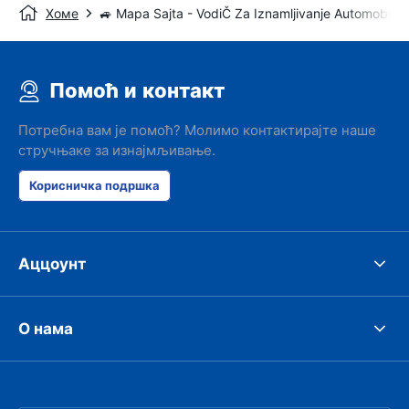
Хоме
🚙 Mapa Sajta - VodiČ Za Iznamljivanje Automobila
Помоћ и контакт
Потребна вам је помоћ? Молимо контактирајте наше
стручњаке за изнајмљивање.
Корисничка подршка
Аццоунт
О нама