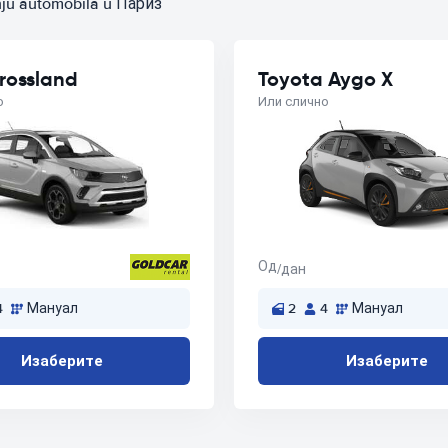
anju automobila u Париз
rossland
Toyota Aygo X
о
Или слично
Од
/дан
4
Мануал
2
4
Мануал
Изаберите
Изаберите