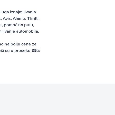
luga iznajmljivanja
Avis, Alamo, Thrifti,
ze, pomoć na putu,
ljivanje automobila.
mo najbolje cene za
ариз su u proseku 35%