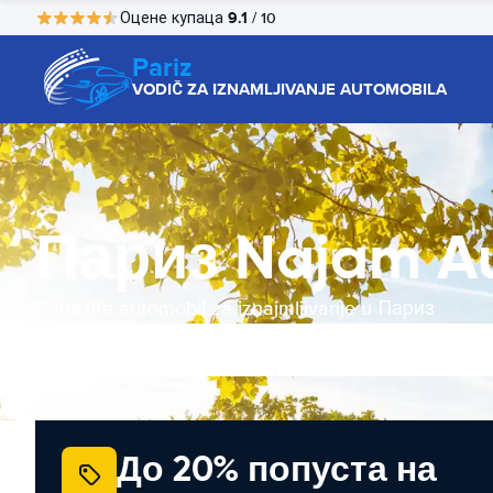
9.1
Оцене купаца
/ 10
Pariz
VODIČ ZA IZNAMLJIVANJE AUTOMOBILA
Париз Najam A
Potražite automobil za iznajmljivanje u Париз
До 20% попуста на