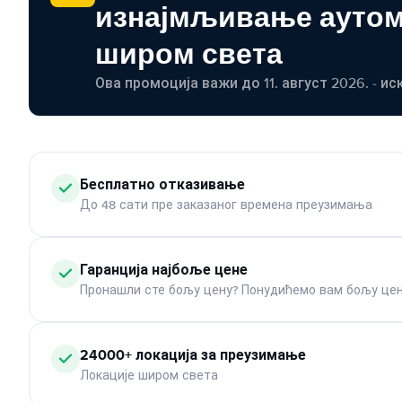
изнајмљивање ауто
широм света
Ова промоција важи до 11. август 2026. - ис
Бесплатно отказивање
До 48 сати пре заказаног времена преузимања
Гаранција најбоље цене
Пронашли сте бољу цену? Понудићемо вам бољу цен
24000+ локација за преузимање
Локације широм света