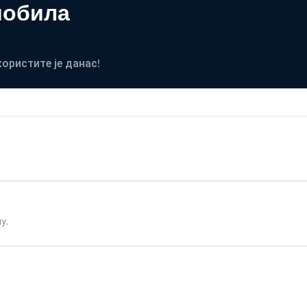
мобила
користите је данас!
у.