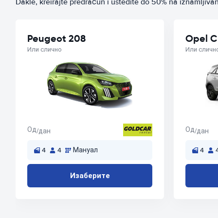
Dakle, kreirajte predračun i uštedite do 50% na iznamljiv
Peugeot 208
Opel C
Или слично
Или сличн
Од
Од
/дан
/дан
4
4
Мануал
4
Изаберите