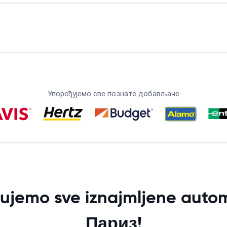
Упоређујемо све познате добављаче
ujemo sve iznajmljene autom
Париз!