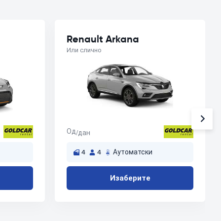
Renault Arkana
Или слично
Од
/дан
4
4
Аутоматски
Изаберите