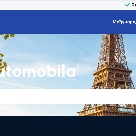
О
Међунаро
utomobila