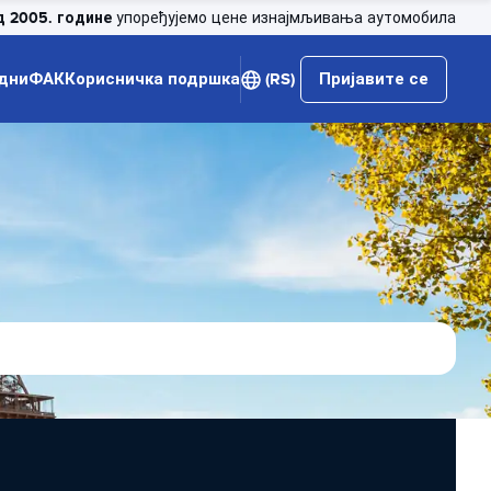
д 2005. године
упоређујемо цене изнајмљивања аутомобила
дни
ФАК
Корисничка подршка
(RS)
Пријавите се