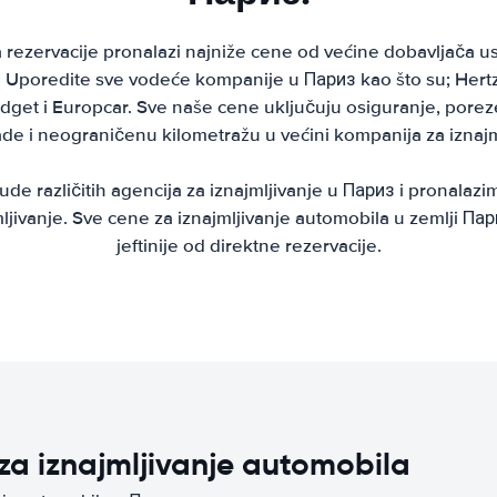
ezervacije pronalazi najniže cene od većine dobavljača us
Uporedite sve vodeće kompanije u Париз kao što su; Hertz, 
udget i Europcar. Sve naše cene uključuju osiguranje, pore
 i neograničenu kilometražu u većini kompanija za iznajm
 različitih agencija za iznajmljivanje u Париз i pronalazi
ljivanje. Sve cene za iznajmljivanje automobila u zemlji П
jeftinije od direktne rezervacije.
za iznajmljivanje automobila