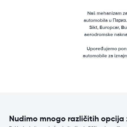
Naš mehanizam za r
automobila u Париз. 
Sikt, Europcar, B
aerodromske naknade
Upoređujemo ponude
automobile za iznajm
Nudimo mnogo različitih opcija 