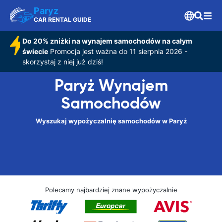
Paryz
CAR RENTAL GUIDE
Do 20% zniżki na wynajem samochodów na całym
świecie
Promocja jest ważna do 11 sierpnia 2026 -
skorzystaj z niej już dziś!
Paryż Wynajem
Samochodów
Wyszukaj wypożyczalnię samochodów w Paryż
Polecamy najbardziej znane wypożyczalnie