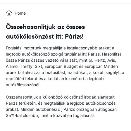
Home
Összehasonlítjuk az összes
autókölcsönzést itt: Párizs!
Foglalási motorunk megtalálja a legalacsonyabb árakat a
legtöbb autókölcsönző szolgáltatójánál itt: Párizs. Hasonlítsa
össze Párizs összes vezető vállalatát, mint pl. Hertz, Avis,
Alamo, Thrifty, Sixt, Europcar, Budget és Europcar. Minden
árunk tartalmazza a biztosítást, az adókat, a közúti segélyt, a
repülőtéri felárat és a korlátlan kilométert a legtöbb
autókölcsönzőnél.
Összehasonlítjuk a különböző kölcsönző irodák ajánlatait
Párizs területén, és megtaláljuk a legjobb autókölcsönzési
árakat. Minden autóbérlési díj Párizs országban átlagosan
35%-kal olcsóbb, mint a közvetlen foglalásnál.