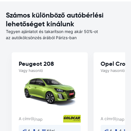
Számos különböző autóbérlési
lehetőséget kínálunk
Tegyen ajánlatot és takarítson meg akár 50%-ot
az autókölcsönzés árából Párizs-ban
Peugeot 208
Opel Cross
Vagy hasonló
Vagy hasonló
A címről
A címről
/nap
/nap
4
4
Kézi
4
4
K