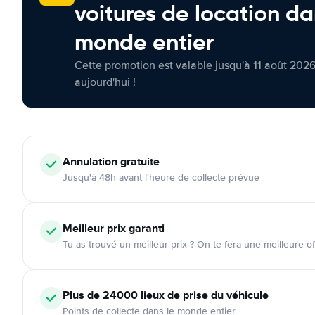
voitures de location da
monde entier
Cette promotion est valable jusqu'à 11 août 2026
aujourd'hui !
Annulation
gratuite
Jusqu'à 48h avant l'heure de collecte prévue
Meilleur prix garanti
Tu as trouvé un meilleur prix ? On te fera une meilleure of
Plus de 24000
lieux de prise du véhicule
Points de collecte dans le monde entier