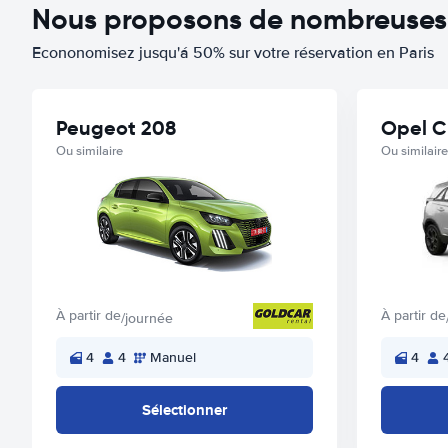
Nous proposons de nombreuses o
Econonomisez jusqu'á 50% sur votre réservation en Paris
Peugeot 208
Opel C
Ou similaire
Ou similaire
À partir de
À partir de
/journée
4
4
Manuel
4
Sélectionner