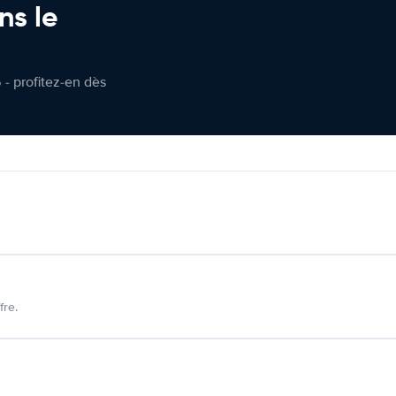
ns le
 - profitez-en dès
fre.