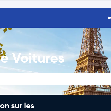
I
e Voitures
on sur les