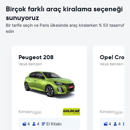
Birçok farklı araç kiralama seçeneği
sunuyoruz
Bir tarife seçin ve Paris ülkesinde araç kiralarken % 50 tasarruf
edin
Peugeot 208
Opel Cross
Veya benzeri
Veya benzeri
Kimden
Kimden
/gün
/gün
4
4
El Kitabı
4
4
E